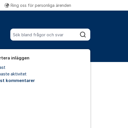
Ring oss för personliga ärenden
Fler supportlänkar
Sök bland alla inlägg
Sök
rtera inläggen
ast
aste aktivitet
est kommentarer