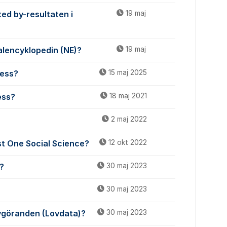
ted by-resultaten i
19 maj
onalencyklopedin (NE)?
19 maj
cess?
15 maj 2025
ess?
18 maj 2021
2 maj 2022
st One Social Science?
12 okt 2022
o?
30 maj 2023
30 maj 2023
vgöranden (Lovdata)?
30 maj 2023