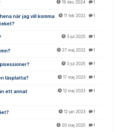
?
19 dec 2024
1
hena när jag vill komma
11 feb 2022
1
oteket?
?
3 jul 2025
1
lumn?
27 maj 2022
1
apisessioner?
3 jul 2025
1
n läsplatta?
17 maj 2023
1
rån ett annat
12 maj 2023
1
iet?
12 jan 2023
1
20 maj 2025
1