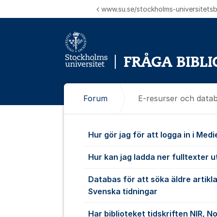
Hoppa till innehåll
www.su.se/stockholms-universitetsbi
Forum
E-resurser och data
E-resurser o
Hur gör jag för att logga in i Med
Hur kan jag ladda ner fulltexter u
Databas för att söka äldre artikl
Svenska tidningar
Har biblioteket tidskriften NIR, N