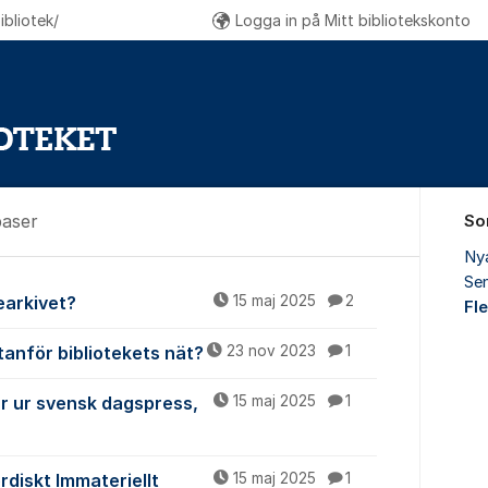
bliotek/
Logga in på Mitt bibliotekskonto
baser
So
Ny
Sen
ch databaser
iearkivet?
15 maj 2025
2
Fl
tanför bibliotekets nät?
23 nov 2023
1
ar ur svensk dagspress,
15 maj 2025
1
ordiskt Immateriellt
15 maj 2025
1