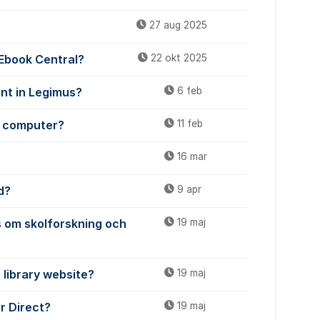
27 aug 2025
 Ebook Central?
22 okt 2025
unt in Legimus?
6 feb
y computer?
11 feb
16 mar
d?
9 apr
 om skolforskning och
19 maj
 library website?
19 maj
ar Direct?
19 maj