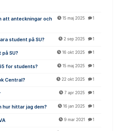
n att anteckningar och
15 maj 2025
1
vara student på SU?
2 sep 2025
1
t på SU?
16 okt 2025
1
365 for students?
15 maj 2025
1
ok Central?
22 okt 2025
1
r
7 apr 2025
1
 hur hittar jag dem?
16 jan 2025
1
iVA
9 mar 2021
1