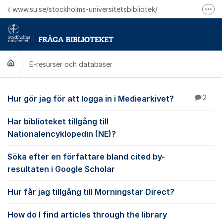
Hoppa till innehåll
www.su.se/stockholms-universitetsbibliotek/
Fler
Logga in på Mitt bibliotekskonto
Ring oss för personliga ärenden
E-resurser och databaser
E-resurser och datab
Hur gör jag för att logga in i Mediearkivet?
2
Har biblioteket tillgång till
Nationalencyklopedin (NE)?
Söka efter en författare bland cited by-
resultaten i Google Scholar
Hur får jag tillgång till Morningstar Direct?
How do I find articles through the library