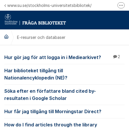
Hoppa till innehåll
www.su.se/stockholms-universitetsbibliotek/
Fler
Logga in på Mitt bibliotekskonto
Ring oss för personliga ärenden
E-resurser och databaser
E-resurser och datab
Hur gör jag för att logga in i Mediearkivet?
2
Har biblioteket tillgång till
Nationalencyklopedin (NE)?
Söka efter en författare bland cited by-
resultaten i Google Scholar
Hur får jag tillgång till Morningstar Direct?
How do I find articles through the library